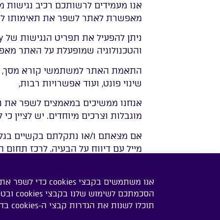
אנו מעמידים לרשותכם רכיב נגישות מתקדם
מאפשרת לאתר לשפר את תאימותו להנחיות ה
והטכנולוגיה שמופעלת על האתר מאפשר
התאמת האתר למשתמשי קורא מסך, אפשר
שינוי פונט, ועוד אפשרויות רבות,
תוסף
אנחנו ממשיכים במאמצים לשפר את נג
מוגבלות וצרכים מיוחדים. יש לציין כ
אם מצאתם ו/או נתקלתם בקשיים בגליש
מייל עם דיווח על הבעיה, לרכז תחום 
רכז תחום הנגישות: משה קרמר.
אנו משתמשים בקבצי
דוא"ל: bsmachot32@gmail.com
הסכמתכם
תוכלו לשנות את הגדרות קבצי ה-cookies בדפדפן האינטרנט שלכם. לחץ כאן ל
טלפון: 050-4930306