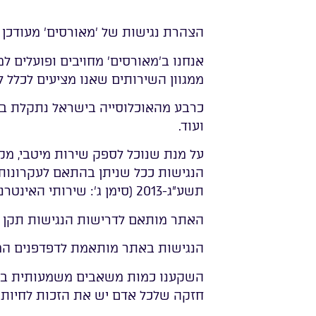
הצהרת נגישות של 'מאורסים' מעודכן ליום .2023
אנחנו ב'מאורסים' מחויבים ופועלים ל
ממגוון השירותים שאנו מציעים לכלל ל
כרבע מהאוכלוסייה בישראל נתקלת בקשי
ועוד.
על מנת שנוכל לספק שירות מיטבי, מק
הנגישות ככל שניתן בהתאם לעקרונות ת
תשע"ג-2013 (סימן ג': שירותי האינטרנט),
האתר מותאם לדרישות הנגישות תקן 5568 ברמה AA על פי הנחיות WCAG 2.1
הנגישות באתר מותאמת לדפדפנים המובילים
השקענו כמות משאבים משמעותית בכדי
חזקה שלכל אדם יש את הזכות לחיות בכ