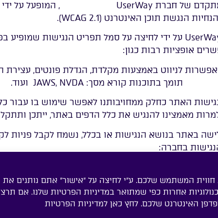
 של חברת UserWay
הנגשת אתרים
, המופעל על ידי 
נגשת תוכן האינטרנט (WCAG 2.1).
ניתן להפעיל את תפריט הנגישות של UserWay על ידי לחיצה על סמל תפריט הנגי
ים אופציות רבות כגון:
ות לניווט באמצעות מקלדת, הגדלת פונטים, עצירת הבהו
 נגישות
תומך בתוכנות קורא מסך: JAWS, NVDA ועוד.
ישות האתר כחלק ממחויבותנו לאפשר שימוש בו עבור כלל
י למרות מאמצינו להנגיש את כלל הדפים באתר, ייתכן ותתקל
ה באתר בנושא הנגישות או בכלל, נשמח לקבל פניות לקבל
הנגישות בחברה:
 cookies כדי לשפר את חווית המשתמש שלכם. ע"י לחיצה על "אישור" אתם נותנים את
 לשימוש שלנו בקבצי cookies ובטכנולוגיות אחרות כפי שמתואר במדיניות הפרטיות שלנו. אם תרצו
מדיניות הפרטיות