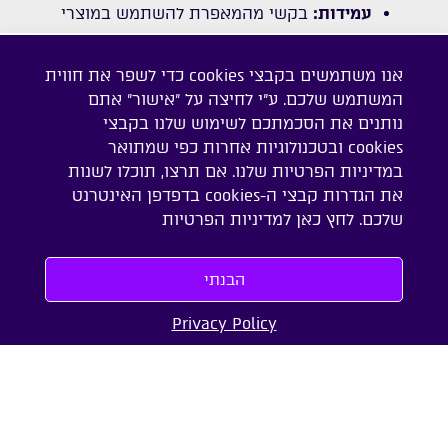
עמידות:
בקשי מהמאפרת להשתמש במוצרי
איפור עמידים שיחזיקו מעמד לאורך כל האירוע.
גימור:
בקשי מהמאפרת להשתמש בפודרה
אנו משתמשים בקבצי cookies כדי לשפר את חווית
שקופה שתקבע את האיפור ותמנע ברק.
המשתמש שלכם. ע"י לחיצה על "אישור" אתם
לסיכום:
נותנים את הסכמתכם לשימוש שלנו בקבצי
cookies ובטכנולוגיות אחרות כפי שמתואר
בחירת מאפרת לאירוע היא החלטה חשובה שיכולה
במדיניות הפרטיות שלנו. אם תרצו, תוכלו לשנות
להשפיע רבות על איך תיראי ותרגישי ביום המיוחד
את הגדרות קבצי ה-cookies בדפדפן האינטרנט
שלך. הקדישי זמן למחקר ולבחירה, ודאגי לבחור
שלכם. לחץ כאן ל
מדיניות הפרטיות
במאפרת מקצועית ומנוסה שתדע להתאים את
האיפור לסגנון שלך, לסוג העור שלך ולאופי האירוע,
הבנתי
וגם לתקציב שהגדרת לעצמך.
.
Privacy Policy
כנסי לראות את נבחרת המאפרות המעולות של
מאורסים
קרדיט תמונה: פריפיק