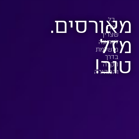
מאורסים.
כל
מה
שצריך
מזל
לחתונה
מושלמת
בדרך
טוב!
הקלה
והמהירה